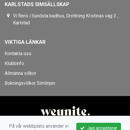
KARLSTADS SIMSÄLLSKAP
Vi finns i Sundsta badhus, Drottning Kristinas väg 3 ,
Karlstad
VIKTIGA LÄNKAR
Kontakta oss
Klubbinfo
Allmänna villkor
Bokningsvillkor Simlinjen
På vår webbplats använder vi
Jag accepterar