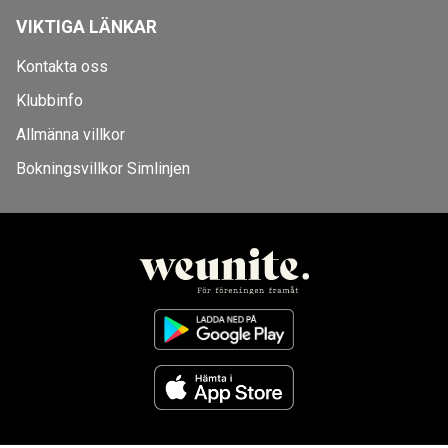
VIKTIGA LÄNKAR
Kontakta oss
Klubbinfo
Allmänna villkor
Bokningsvillkor Simlinjen