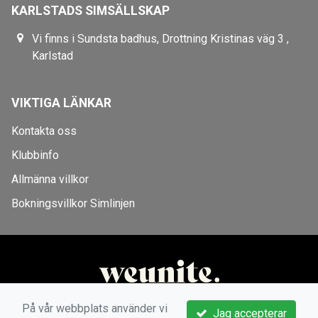
KARLSTADS SIMSÄLLSKAP
Vi finns i Sundsta badhus, Drottning Kristinas väg 3 ,
Karlstad
VIKTIGA LÄNKAR
Kontakta oss
Klubbinfo
Allmänna villkor
Bokningsvillkor Simlinjen
På vår webbplats använder vi
Jag accepterar