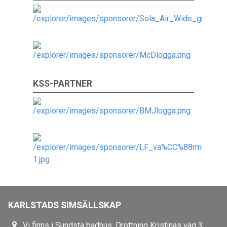
KSS-PARTNER
KARLSTADS SIMSÄLLSKAP
Vi finns i Sundsta badhus, Drottning Kristinas väg 3 ,